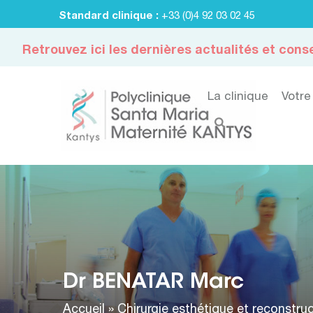
Standard clinique :
+33 (0)4 92 03 02 45
Retrouvez ici les dernières actualités et conse
La clinique
Votre
Dr BENATAR Marc
Accueil
»
Chirurgie esthétique et reconstruc