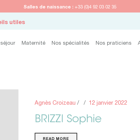
Salles de naissance :
+33 (0)4 92 03 02 35
ils utiles
 séjour
Maternité
Nos spécialités
Nos praticiens
Agnès Croizeau
12 janvier 2022
BRIZZI Sophie
READ MORE